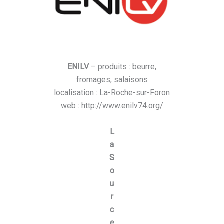
ENILV
– produits : beurre,
fromages, salaisons
localisation : La-Roche-sur-Foron
web : http://www.enilv74.org/
L
a
S
o
u
r
c
e