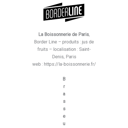
La Boissonnerie de Paris
,
Border Line – produits : jus de
fruits – localisation : Saint-
Denis, Paris
web : https://la-boissonnerie.fr/
B
r
a
s
s
e
u